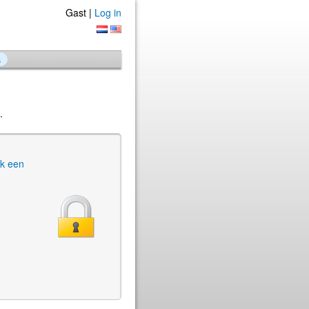
Gast |
Log in
s
.
k een